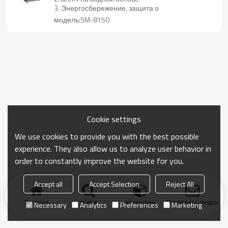
3. Энергосбережение, защита о
модель:SM-8150
Cookie settings
We use cookies to provide you with the best possible
experience. They also allow us to analyze user behavior in
order to constantly improve the website for you.
Accept all
Accept Selection
Reject All
Главная
поиск
категория
Отправить запрос
Necessary
Analytics
Preferences
Marketing