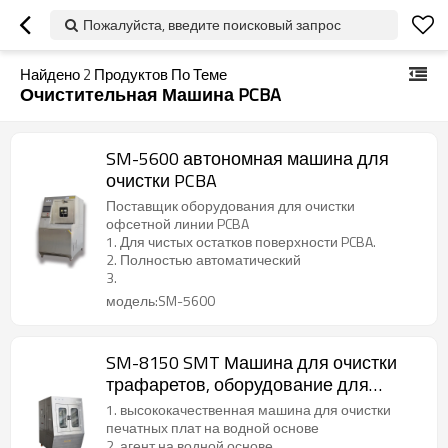
Пожалуйста, введите поисковый запрос
Найдено
2
Продуктов По Теме
Очистительная Машина PCBA
SM-5600 автономная машина для
очистки PCBA
Поставщик оборудования для очистки
офсетной линии PCBA
1. Для чистых остатков поверхности PCBA.
2. Полностью автоматический
3.
модель:SM-5600
SM-8150 SMT Машина для очистки
трафаретов, оборудование для
очистки PCBA для монтажа на
1. высококачественная машина для очистки
печатной плате
печатных плат на водной основе
2. агент на водной основе