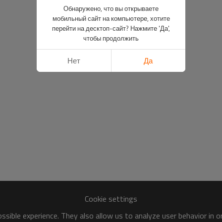
Обнаружено, что вы открываете
мобильный сайт на компьютере, хотите
перейти на десктоп-сайт? Нажмите 'Да',
чтобы продолжить
Нет
Да
Cookie settings
sible experience. They also allow us to analyze user behavior in 