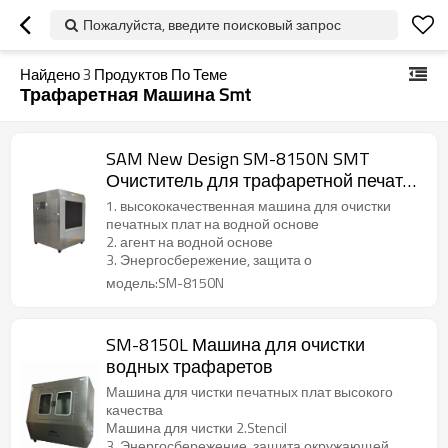
Пожалуйста, введите поисковый запрос
Найдено
3
Продуктов По Теме
Трафаретная Машина Smt
SAM New Design SM-8150N SMT
Очиститель для трафаретной печати
Металлопластиковые трафаретные
1. высококачественная машина для очистки
чистящие средства
печатных плат на водной основе
2. агент на водной основе
3. Энергосбережение, защита о
модель:SM-8150N
SM-8150L Машина для очистки
водных трафаретов
Машина для чистки печатных плат высокого
качества
Машина для чистки 2.Stencil
3. Энергосбережение, защита окружающей