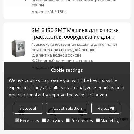
среды
модель:SM-8150L
SM-8150 SMT Машина для очистки
трафаретов, оборудование для
очистки PCBA для монтажа на
1. высококачественная машина для очистки
печатной плате
печатных плат на водной основе
2. агент на водной основе
3. Энергосбережение, защита о
модель:SM-8150
Cookie settings
We use cookies to provide you with the best possible
experience. They also allow us to analyze user behavior in
order to constantly improve the website for you.
Accept all
Accept Selection
Reject All
Главная
поиск
категория
Отправить запрос
Necessary
Analytics
Preferences
Marketing